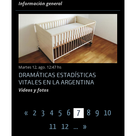
Información general
Martes 12, ago. 12:47 hs
DRAMÁTICAS ESTADÍSTICAS
VITALES EN LA ARGENTINA
Videos y fotos
«
2
3
4
5
6
7
8
9
10
11
12
...
»