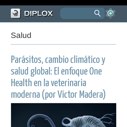
Salud
Parásitos, cambio climático y
salud global: El enfoque One
Health en la veterinaria
moderna (por Víctor Madera)