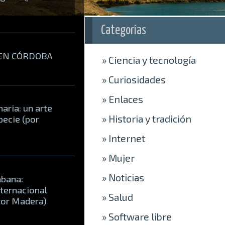
Categorías
 EN CÓRDOBA
»
Ciencia y tecnología
»
Curiosidades
»
Enlaces
aria: un arte
»
Historia y tradición
pecie (por
»
Internet
»
Mujer
»
Noticias
abana:
nternacional
»
Salud
ctor Madera)
»
Software libre