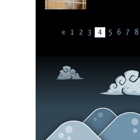
«
1
2
3
4
5
6
7
8