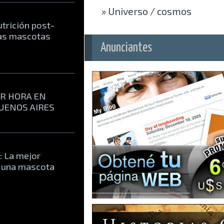
»
Universo / cosmos
utrición post-
ras mascotas
Anunciantes
OR HORA EN
BUENOS AIRES
: La mejor
r una mascota