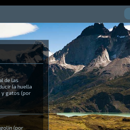
l de las
cir la huella
 y gatos (por
golín (por