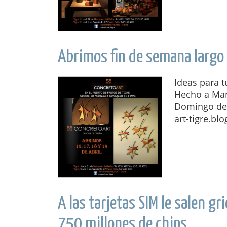
Abrimos fin de semana largo
Ideas para 
Hecho a Man
Domingo de 1
art-tigre.blo
A las tarjetas SIM le salen g
750 millones de chips