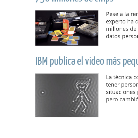
Pese a la re
experto ha d
millones de
datos person
IBM publica el video más pe
La técnica 
tener person
situaciones
pero cambió 