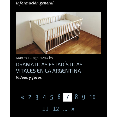
Información general
Martes 12, ago. 12:47 hs
DRAMÁTICAS ESTADÍSTICAS
VITALES EN LA ARGENTINA
Videos y fotos
«
2
3
4
5
6
7
8
9
10
11
12
...
»