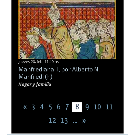
Jueves 20, feb. 11:40 hs
Manfrediana II, por Alberto N.
Manfredi (h)
Hogar y familia
«
3
4
5
6
7
8
9
10
11
12
13
...
»