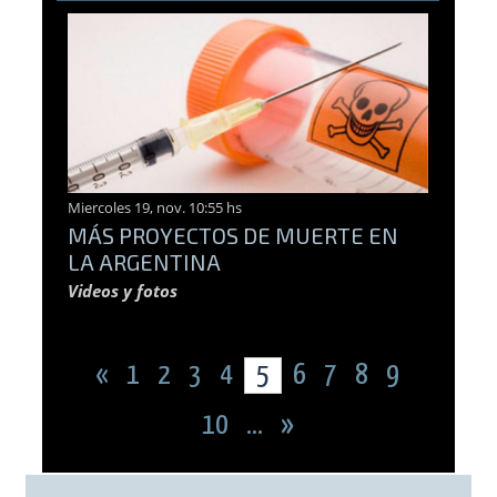
Miercoles 19, nov. 10:55 hs
MÁS PROYECTOS DE MUERTE EN
LA ARGENTINA
Videos y fotos
«
1
2
3
4
5
6
7
8
9
10
...
»