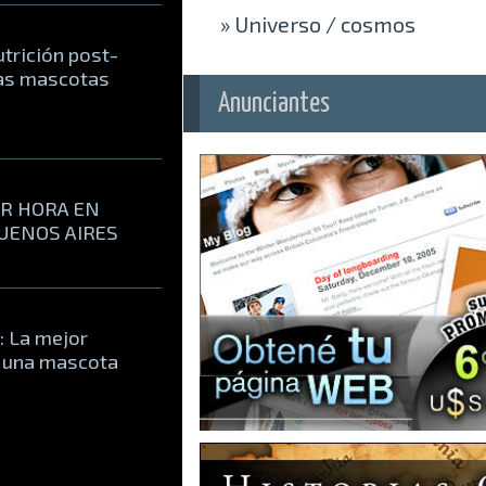
»
Universo / cosmos
utrición post-
ras mascotas
Anunciantes
OR HORA EN
BUENOS AIRES
: La mejor
r una mascota