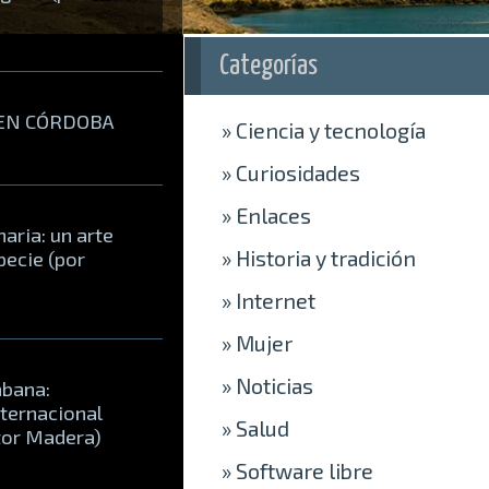
Categorías
 EN CÓRDOBA
»
Ciencia y tecnología
»
Curiosidades
»
Enlaces
aria: un arte
»
Historia y tradición
pecie (por
»
Internet
»
Mujer
»
Noticias
abana:
nternacional
»
Salud
ctor Madera)
»
Software libre