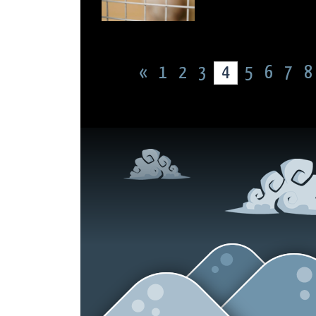
«
1
2
3
4
5
6
7
8