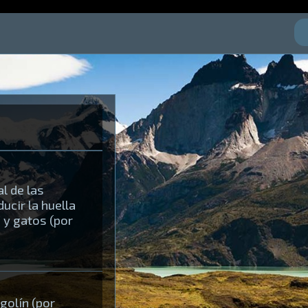
l de las
cir la huella
 y gatos (por
golín (por