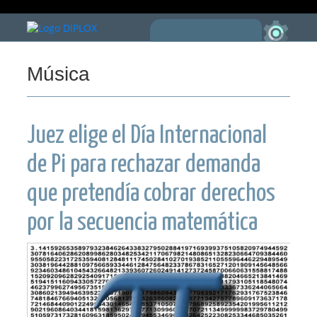
Música
Juez elige el Día Internacional
de Pi para rechazar demanda
que pretendía cobrar derechos
por la secuencia matemática