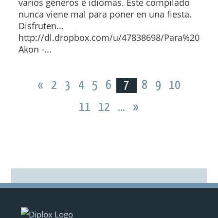
varios géneros e idiomas. Este compilado
nunca viene mal para poner en una fiesta.
Disfruten...
http://dl.dropbox.com/u/47838698/Para%20...
Akon -...
«
2
3
4
5
6
7
8
9
10
11
12
...
»