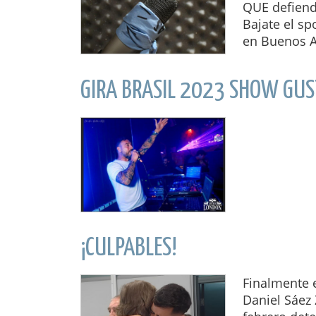
QUE defiend
Bajate el sp
en Buenos Ai
GIRA BRASIL 2023 SHOW GUS
¡CULPABLES!
Finalmente e
Daniel Sáez 