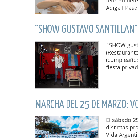
febrero dete
Abigaíl Páez 
¨SHOW GUSTAVO SANTILLAN¨
¨SHOW gusta
(Restaurant
(cumpleaños,
fiesta priva
MARCHA DEL 25 DE MARZO: V
El sábado 25
distintas pr
Vida Argenti