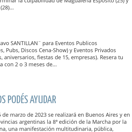
rminar la culpabilidad de Magdalena Espósito (25) y
(28)...
vo SANTILLAN¨ para Eventos Publicos
es, Pubs, Discos Cena-Show) y Eventos Privados
 aniversarios, fiestas de 15, empresas). Resera tu
da con 2 o 3 meses de...
OS PODÉS AYUDAR
 de marzo de 2023 se realizará en Buenos Aires y en
ovincias argentinas la 8ª edición de la Marcha por la
na, una manifestación multitudinaria, pública,