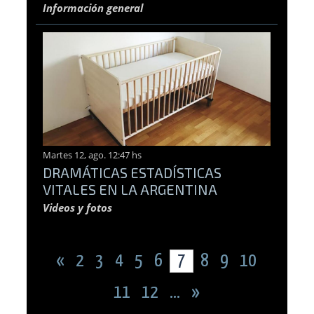
Información general
Martes 12, ago. 12:47 hs
DRAMÁTICAS ESTADÍSTICAS
VITALES EN LA ARGENTINA
Videos y fotos
«
2
3
4
5
6
7
8
9
10
11
12
...
»