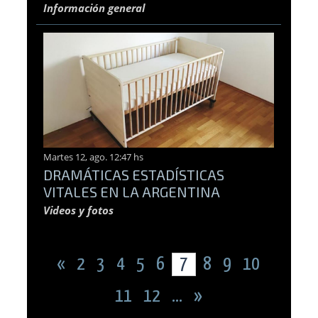
Información general
Martes 12, ago. 12:47 hs
DRAMÁTICAS ESTADÍSTICAS
VITALES EN LA ARGENTINA
Videos y fotos
«
2
3
4
5
6
7
8
9
10
11
12
...
»